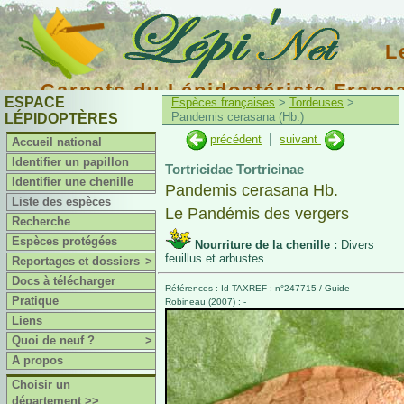
L
Carnets du Lépidoptériste Franç
ESPACE
Espèces françaises
>
Tordeuses
>
Pandemis cerasana (Hb.)
LÉPIDOPTÈRES
|
précédent
suivant
Accueil national
Identifier un papillon
Tortricidae Tortricinae
Identifier une chenille
Pandemis cerasana Hb.
Liste des espèces
Le Pandémis des vergers
Recherche
Espèces protégées
Nourriture de la chenille :
Divers
feuillus et arbustes
Reportages et dossiers
>
Docs à télécharger
Références : Id TAXREF : n°247715 / Guide
Pratique
Robineau (2007) : -
Liens
Quoi de neuf ?
>
A propos
Choisir un
département >>