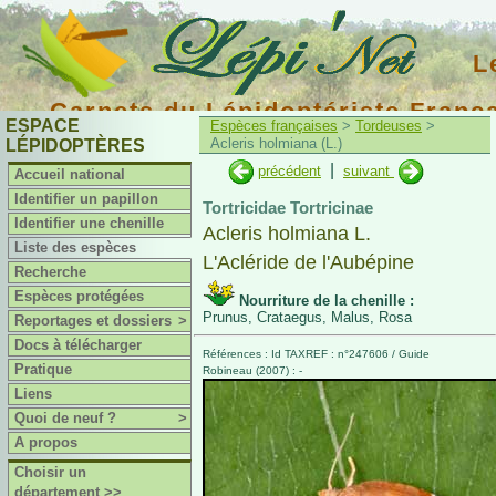
L
Carnets du Lépidoptériste Franç
ESPACE
Espèces françaises
>
Tordeuses
>
Acleris holmiana (L.)
LÉPIDOPTÈRES
|
précédent
suivant
Accueil national
Identifier un papillon
Tortricidae Tortricinae
Identifier une chenille
Acleris holmiana L.
Liste des espèces
L'Acléride de l'Aubépine
Recherche
Espèces protégées
Nourriture de la chenille :
Prunus, Crataegus, Malus, Rosa
Reportages et dossiers
>
Docs à télécharger
Références : Id TAXREF : n°247606 / Guide
Pratique
Robineau (2007) : -
Liens
Quoi de neuf ?
>
A propos
Choisir un
département >>