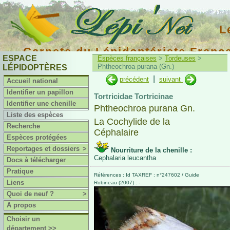
L
Carnets du Lépidoptériste Franç
ESPACE
Espèces françaises
>
Tordeuses
>
Phtheochroa purana (Gn.)
LÉPIDOPTÈRES
|
précédent
suivant
Accueil national
Identifier un papillon
Tortricidae Tortricinae
Identifier une chenille
Phtheochroa purana Gn.
Liste des espèces
La Cochylide de la
Recherche
Céphalaire
Espèces protégées
Reportages et dossiers
>
Nourriture de la chenille :
Cephalaria leucantha
Docs à télécharger
Pratique
Références : Id TAXREF : n°247602 / Guide
Liens
Robineau (2007) : -
Quoi de neuf ?
>
A propos
Choisir un
département >>