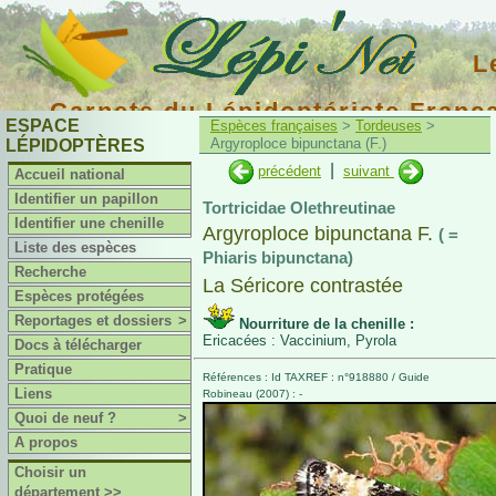
L
Carnets du Lépidoptériste Franç
ESPACE
Espèces françaises
>
Tordeuses
>
Argyroploce bipunctana (F.)
LÉPIDOPTÈRES
|
précédent
suivant
Accueil national
Identifier un papillon
Tortricidae Olethreutinae
Identifier une chenille
Argyroploce bipunctana F.
( =
Liste des espèces
Phiaris bipunctana)
Recherche
La Séricore contrastée
Espèces protégées
Reportages et dossiers
>
Nourriture de la chenille :
Ericacées : Vaccinium, Pyrola
Docs à télécharger
Pratique
Références : Id TAXREF : n°918880 / Guide
Liens
Robineau (2007) : -
Quoi de neuf ?
>
A propos
Choisir un
département >>