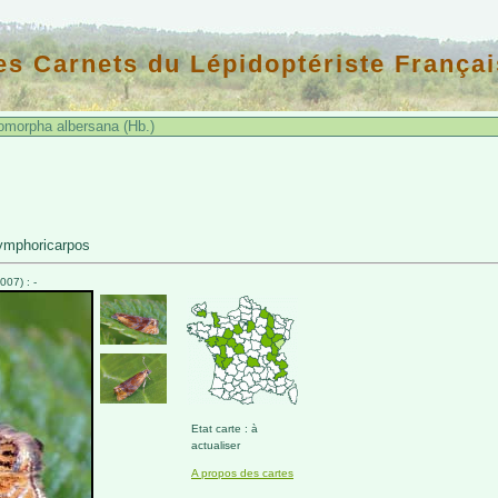
es Carnets du Lépidoptériste Françai
orpha albersana (Hb.)
ymphoricarpos
07) : -
Etat carte : à
actualiser
A propos des cartes