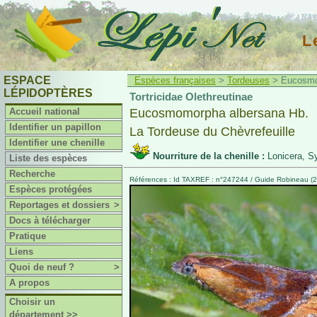
L
ESPACE
Espèces françaises
>
Tordeuses
> Eucosmom
LÉPIDOPTÈRES
Tortricidae Olethreutinae
Accueil national
Eucosmomorpha albersana Hb.
Identifier un papillon
La Tordeuse du Chèvrefeuille
Identifier une chenille
Nourriture de la chenille :
Lonicera, S
Liste des espèces
Recherche
Références : Id TAXREF : n°247244 / Guide Robineau (20
Espèces protégées
Reportages et dossiers
>
Docs à télécharger
Pratique
Liens
Quoi de neuf ?
>
A propos
Choisir un
département >>