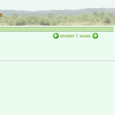
s
|
précédent
suivant