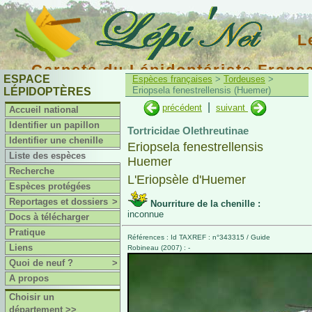
L
Carnets du Lépidoptériste Franç
ESPACE
Espèces françaises
>
Tordeuses
>
Eriopsela fenestrellensis (Huemer)
LÉPIDOPTÈRES
|
précédent
suivant
Accueil national
Identifier un papillon
Tortricidae Olethreutinae
Identifier une chenille
Eriopsela fenestrellensis
Liste des espèces
Huemer
Recherche
L'Eriopsèle d'Huemer
Espèces protégées
Reportages et dossiers
>
Nourriture de la chenille :
inconnue
Docs à télécharger
Pratique
Références : Id TAXREF : n°343315 / Guide
Liens
Robineau (2007) : -
Quoi de neuf ?
>
A propos
Choisir un
département >>