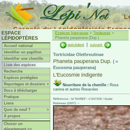
L
Carnets du Lépidoptériste Franç
ESPACE
Espèces françaises
>
Tordeuses
>
Phaneta pauperana (Dup.)
LÉPIDOPTÈRES
|
précédent
suivant
Accueil national
Identifier un papillon
Tortricidae Olethreutinae
Identifier une chenille
Phaneta pauperana Dup.
( =
Liste des espèces
Eucosma pauperana)
Recherche
L'Eucosmie indigente
Espèces protégées
Reportages et dossiers
>
Nourriture de la chenille :
Rosa
canina et autres Rosacées
Docs à télécharger
Pratique
Références : Id TAXREF : n°247326 / Guide
Liens
Robineau (2007) : -
Quoi de neuf ?
>
A propos
Choisir un
département >>