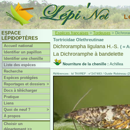
L
ESPACE
Espèces françaises
>
Tordeuses
> Dichroram
LÉPIDOPTÈRES
Tortricidae Olethreutinae
Accueil national
Dichrorampha ligulana H.-S.
( = 
Identifier un papillon
La Dichroramphe à bandelette
Identifier une chenille
Nourriture de la chenille :
Achillea
Liste des espèces
Recherche
Références : Id TAXREF : n°247483 / Guide Robineau (20
Espèces protégées
Reportages et dossiers
>
Docs à télécharger
Pratique
Liens
Quoi de neuf ?
>
A propos
Choisir un
département >>