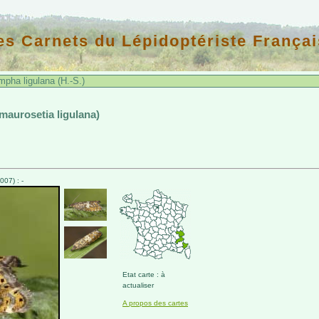
es Carnets du Lépidoptériste Françai
pha ligulana (H.-S.)
Amaurosetia ligulana)
07) : -
Etat carte : à
actualiser
A propos des cartes