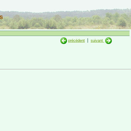
s
|
précédent
suivant