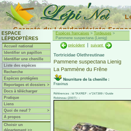
L
Carnets du Lépidoptériste Franç
ESPACE
Espèces françaises
>
Tordeuses
>
Pammene suspectana (Lienig)
LÉPIDOPTÈRES
|
précédent
suivant
Accueil national
Identifier un papillon
Tortricidae Olethreutinae
Identifier une chenille
Pammene suspectana Lienig
Liste des espèces
La Pammène du Frêne
Recherche
Espèces protégées
Nourriture de la chenille :
Fraxinus
Reportages et dossiers
>
Docs à télécharger
Références : Id TAXREF : n°247389 / Guide
Pratique
Robineau (2007) : -
Liens
Quoi de neuf ?
>
A propos
Choisir un
département >>