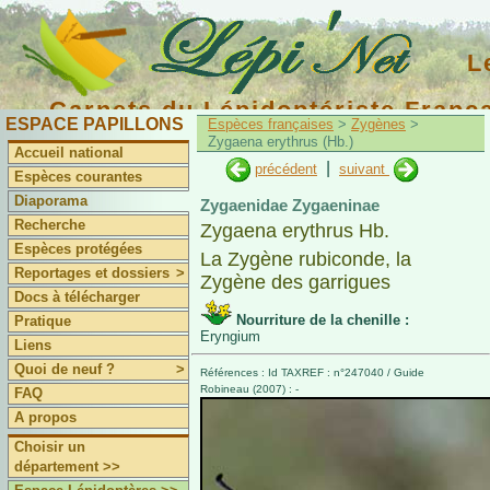
L
Carnets du Lépidoptériste Franç
ESPACE PAPILLONS
Espèces françaises
>
Zygènes
>
Zygaena erythrus (Hb.)
Accueil national
|
précédent
suivant
Espèces courantes
Diaporama
Zygaenidae Zygaeninae
Recherche
Zygaena erythrus Hb.
Espèces protégées
La Zygène rubiconde, la
Reportages et dossiers
>
Zygène des garrigues
Docs à télécharger
Nourriture de la chenille :
Pratique
Eryngium
Liens
Quoi de neuf ?
>
Références : Id TAXREF : n°247040 / Guide
Robineau (2007) : -
FAQ
A propos
Choisir un
département >>