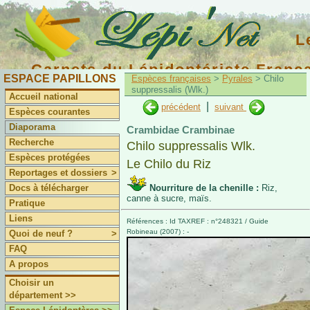
L
Carnets du Lépidoptériste Franç
ESPACE PAPILLONS
Espèces françaises
>
Pyrales
> Chilo
suppressalis (Wlk.)
Accueil national
|
précédent
suivant
Espèces courantes
Diaporama
Crambidae Crambinae
Recherche
Chilo suppressalis Wlk.
Espèces protégées
Le Chilo du Riz
Reportages et dossiers
>
Docs à télécharger
Nourriture de la chenille :
Riz,
canne à sucre, maïs.
Pratique
Liens
Références : Id TAXREF : n°248321 / Guide
Robineau (2007) : -
Quoi de neuf ?
>
FAQ
A propos
Choisir un
département >>