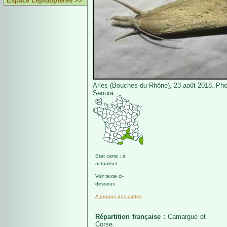
Espace Lépidoptères >>
Arles (Bouches-du-Rhône), 23 août 2018. Pho
Segura.
Etat carte : à
actualiser
Voir texte ci-
dessous
A propos des cartes
Répartition française :
Camargue et
Corse.