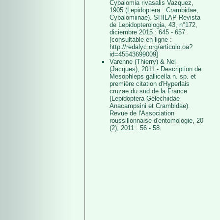
Cybalomia rivasalis Vazquez,
1905 (Lepidoptera : Crambidae,
Cybalomiinae). SHILAP Revista
de Lepidopterologia, 43, n°172,
diciembre 2015 : 645 - 657.
[consultable en ligne :
http://redalyc.org/articulo.oa?
id=45543699009]
Varenne (Thierry) & Nel
(Jacques), 2011.- Description de
Mesophleps gallicella n. sp. et
première citation d'Hyperlais
cruzae du sud de la France
(Lepidoptera Gelechiidae
Anacampsini et Crambidae).
Revue de l'Association
roussillonnaise d'entomologie, 20
(2), 2011 : 56 - 58.