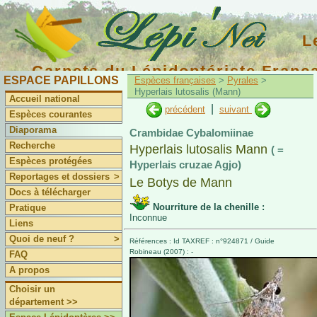
L
Carnets du Lépidoptériste Franç
ESPACE PAPILLONS
Espèces françaises
>
Pyrales
>
Hyperlais lutosalis (Mann)
Accueil national
|
précédent
suivant
Espèces courantes
Diaporama
Crambidae Cybalomiinae
Recherche
Hyperlais lutosalis Mann
( =
Espèces protégées
Hyperlais cruzae Agjo)
Reportages et dossiers
>
Le Botys de Mann
Docs à télécharger
Nourriture de la chenille :
Pratique
Inconnue
Liens
Quoi de neuf ?
>
Références : Id TAXREF : n°924871 / Guide
Robineau (2007) : -
FAQ
A propos
Choisir un
département >>