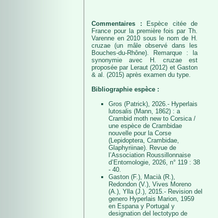
Commentaires :
Espèce citée de
France pour la première fois par Th.
Varenne en 2010 sous le nom de H.
cruzae (un mâle observé dans les
Bouches-du-Rhône). Remarque : la
synonymie avec H. cruzae est
proposée par Leraut (2012) et Gaston
& al. (2015) après examen du type.
Bibliographie espèce :
Gros (Patrick), 2026.- Hyperlais
lutosalis (Mann, 1862) : a
Crambid moth new to Corsica /
une espèce de Crambidae
nouvelle pour la Corse
(Lepidoptera, Crambidae,
Glaphyriinae). Revue de
l’Association Roussillonnaise
d’Entomologie, 2026, n° 119 : 38
- 40.
Gaston (F.), Macià (R.),
Redondon (V.), Vives Moreno
(A.), Ylla (J.), 2015.- Revision del
genero Hyperlais Marion, 1959
en Espana y Portugal y
designation del lectotypo de