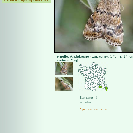
Espace Lépidoptères >>
Femelle, Andalousie (Espagne), 373 m, 17 ju
Friedmar Graf.
Etat carte : à
actualiser
A propos des cartes