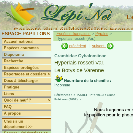
L
Carnets du Lépidoptériste Franç
ESPACE PAPILLONS
Espèces françaises
>
Pyrales
>
Hyperlais rosseti (Var.)
Accueil national
|
précédent
suivant
Espèces courantes
Diaporama
Crambidae Cybalomiinae
Recherche
Hyperlais rosseti Var.
Espèces protégées
Le Botys de Varenne
Reportages et dossiers
>
Docs à télécharger
Nourriture de la chenille :
Inconnue
Pratique
Liens
Références : Id TAXREF : n°779493 / Guide
Robineau (2007) : -
Quoi de neuf ?
>
FAQ
A propos
Choisir un
département >>