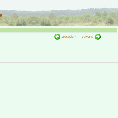
s
|
précédent
suivant