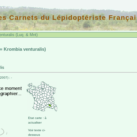
es Carnets du Lépidoptériste Françai
nturalis (Luq. & Mnt)
 = Krombia venturalis)
lis
007) : -
Etat carte : à
actualiser
Voir texte ci-
dessous