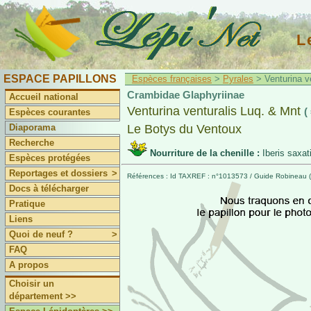
L
ESPACE PAPILLONS
Espèces françaises
>
Pyrales
> Venturina ve
Crambidae Glaphyriinae
Accueil national
Venturina venturalis Luq. & Mnt
(
Espèces courantes
Diaporama
Le Botys du Ventoux
Recherche
Nourriture de la chenille :
Iberis saxati
Espèces protégées
Reportages et dossiers
>
Références : Id TAXREF : n°1013573 / Guide Robineau (2
Docs à télécharger
Pratique
Liens
Quoi de neuf ?
>
FAQ
A propos
Choisir un
département >>