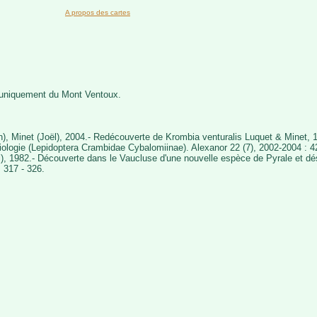
A propos des cartes
t uniquement du Mont Ventoux.
an), Minet (Joël), 2004.- Redécouverte de Krombia venturalis Luquet & Minet,
iologie (Lepidoptera Crambidae Cybalomiinae). Alexanor 22 (7), 2002-2004 : 4
ël), 1982.- Découverte dans le Vaucluse d'une nouvelle espèce de Pyrale et d
: 317 - 326.