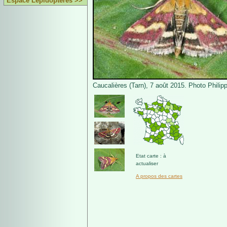
Espace Lépidoptères >>
Caucalières (Tarn), 7 août 2015. Photo Philip
Etat carte : à
actualiser
A propos des cartes