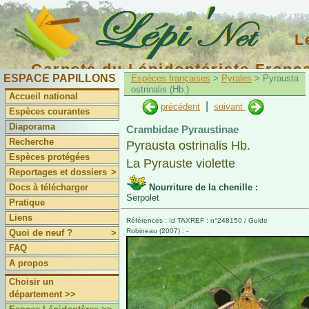
L
Carnets du Lépidoptériste Franç
ESPACE PAPILLONS
Espèces françaises
>
Pyrales
> Pyrausta
ostrinalis (Hb.)
Accueil national
|
précédent
suivant
Espèces courantes
Diaporama
Crambidae Pyraustinae
Recherche
Pyrausta ostrinalis Hb.
Espèces protégées
La Pyrauste violette
Reportages et dossiers
>
Docs à télécharger
Nourriture de la chenille :
Serpolet
Pratique
Liens
Références : Id TAXREF : n°248150 / Guide
Robineau (2007) : -
Quoi de neuf ?
>
FAQ
A propos
Choisir un
département >>