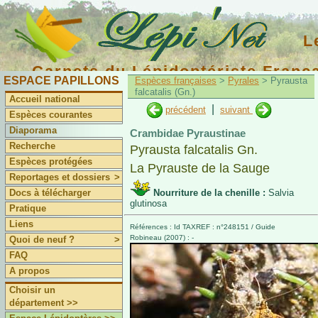
L
Carnets du Lépidoptériste Franç
ESPACE PAPILLONS
Espèces françaises
>
Pyrales
> Pyrausta
falcatalis (Gn.)
Accueil national
|
précédent
suivant
Espèces courantes
Diaporama
Crambidae Pyraustinae
Recherche
Pyrausta falcatalis Gn.
Espèces protégées
La Pyrauste de la Sauge
Reportages et dossiers
>
Docs à télécharger
Nourriture de la chenille :
Salvia
glutinosa
Pratique
Liens
Références : Id TAXREF : n°248151 / Guide
Robineau (2007) : -
Quoi de neuf ?
>
FAQ
A propos
Choisir un
département >>