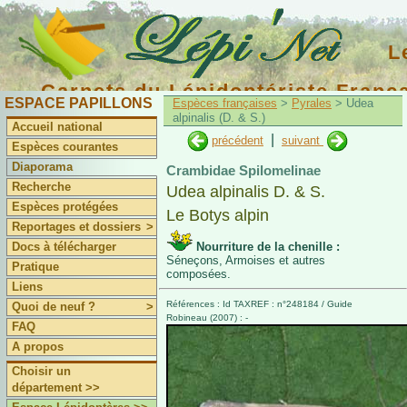
L
Carnets du Lépidoptériste Franç
ESPACE PAPILLONS
Espèces françaises
>
Pyrales
> Udea
alpinalis (D. & S.)
Accueil national
|
précédent
suivant
Espèces courantes
Diaporama
Crambidae Spilomelinae
Recherche
Udea alpinalis D. & S.
Espèces protégées
Le Botys alpin
Reportages et dossiers
>
Docs à télécharger
Nourriture de la chenille :
Séneçons, Armoises et autres
Pratique
composées.
Liens
Références : Id TAXREF : n°248184 / Guide
Quoi de neuf ?
>
Robineau (2007) : -
FAQ
A propos
Choisir un
département >>