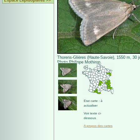
Espace Lépidoptères >>
Thorens-Glières (Haute-Savoie), 1550 m, 30 ju
Photo Philippe Mothiron.
Etat carte : à
actualiser
Voir texte ci-
dessous
A propos des cartes