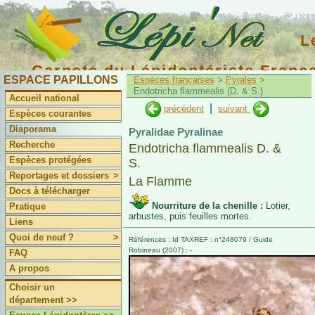
L
Carnets du Lépidoptériste Franç
ESPACE PAPILLONS
Espèces françaises
>
Pyrales
>
Endotricha flammealis (D. & S.)
Accueil national
|
précédent
suivant
Espèces courantes
Diaporama
Pyralidae Pyralinae
Recherche
Endotricha flammealis D. &
Espèces protégées
S.
Reportages et dossiers
>
La Flamme
Docs à télécharger
Nourriture de la chenille :
Lotier,
Pratique
arbustes, puis feuilles mortes.
Liens
Quoi de neuf ?
>
Références : Id TAXREF : n°248079 / Guide
Robineau (2007) : -
FAQ
A propos
Choisir un
département >>