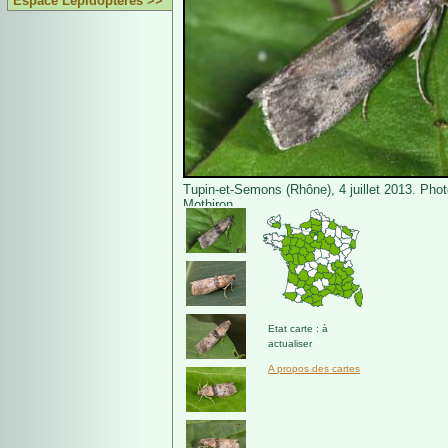
Espace Lépidoptères >>
Tupin-et-Semons (Rhône), 4 juillet 2013. Phot
Mothiron.
Etat carte : à
actualiser
A propos des cartes