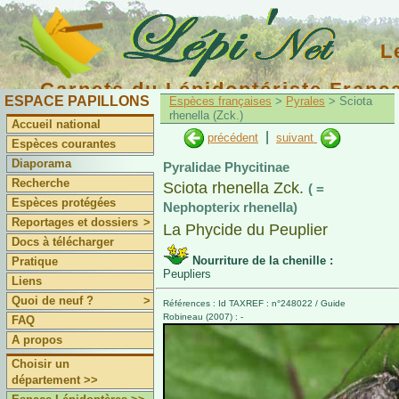
L
Carnets du Lépidoptériste Franç
ESPACE PAPILLONS
Espèces françaises
>
Pyrales
> Sciota
rhenella (Zck.)
Accueil national
|
précédent
suivant
Espèces courantes
Diaporama
Pyralidae Phycitinae
Recherche
Sciota rhenella Zck.
( =
Espèces protégées
Nephopterix rhenella)
Reportages et dossiers
>
La Phycide du Peuplier
Docs à télécharger
Nourriture de la chenille :
Pratique
Peupliers
Liens
Quoi de neuf ?
>
Références : Id TAXREF : n°248022 / Guide
Robineau (2007) : -
FAQ
A propos
Choisir un
département >>