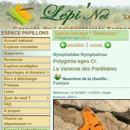
L
Carnets du Lépidoptériste Franç
ESPACE PAPILLONS
Espèces françaises
>
Rhopalocères
>
Polygonia egea (Cr.)
Accueil national
|
précédent
suivant
Espèces courantes
Diaporama
Nymphalidae Nymphalinae
Recherche
Polygonia egea Cr.
Espèces protégées
La Vanesse des Pariétaires
Reportages et dossiers
>
Docs à télécharger
Nourriture de la chenille :
Pariétaire
Pratique
Liens
Références : Id TAXREF : n°53761 / Guide
Robineau (2007) : -
Quoi de neuf ?
>
FAQ
A propos
Choisir un
département >>