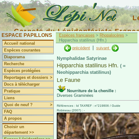
L
Carnets du Lépidoptériste Franç
ESPACE PAPILLONS
Espèces françaises
>
Rhopalocères
>
Hipparchia statilinus (Hfn.)
Accueil national
|
précédent
suivant
Espèces courantes
Diaporama
Nymphalidae Satyrinae
Recherche
Hipparchia statilinus Hfn.
( =
Espèces protégées
Neohipparchia statilinus)
Reportages et dossiers
>
Le Faune
Docs à télécharger
Nourriture de la chenille :
Pratique
Diverses Graminées
Liens
Quoi de neuf ?
>
Références : Id TAXREF : n°219806 / Guide
Robineau (2007) : -
FAQ
A propos
Choisir un
département >>