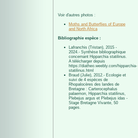
Voir d'autres photos :
Moths and Butterflies of Europe
and North Africa
Bibliographie espèce :
Lafranchis (Tristan), 2015 -
2024.- Synthèse bibliographique
concernant Hipparchia statilinus.
A télécharger depuis
https://diatheo.weebly.com/hipparchia-
statilinus.html
Braud (Julie), 2012.- Ecologie et
suivi de 4 espèces de
Rhopalocères des landes de
Bretagne : Carterocephalus
palaemon, Hipparchia statilinus,
Plebejus argus et Plebejus idas -
Stage Bretagne Vivante, 50
pages.