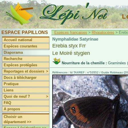
L
ESPACE PAPILLONS
Espèces françaises
>
Rhopalocères
> Erebia
Nymphalidae Satyrinae
Accueil national
Erebia styx Frr
Espèces courantes
Diaporama
Le Moiré stygien
Recherche
Nourriture de la chenille :
Graminées (
Espèces protégées
Reportages et dossiers
>
Références : Id TAXREF : n°53552 / Guide Robineau (200
Docs à télécharger
Pratique
Liens
Quoi de neuf ?
>
FAQ
A propos
Choisir un
département >>