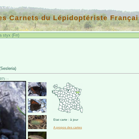
es Carnets du Lépidoptériste Françai
 styx (Frr)
Sesleria)
7) : -
Etat carte : à jour
A propos des cartes