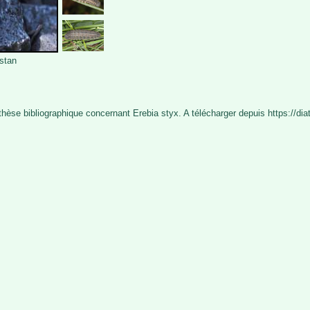
istan
nthèse bibliographique concernant Erebia styx. A télécharger depuis https://di