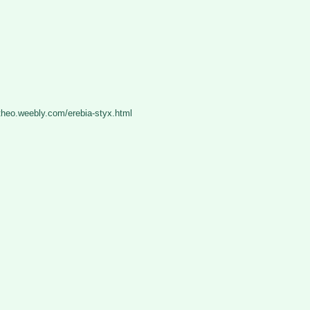
atheo.weebly.com/erebia-styx.html