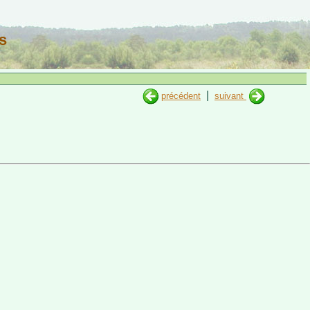
s
|
précédent
suivant