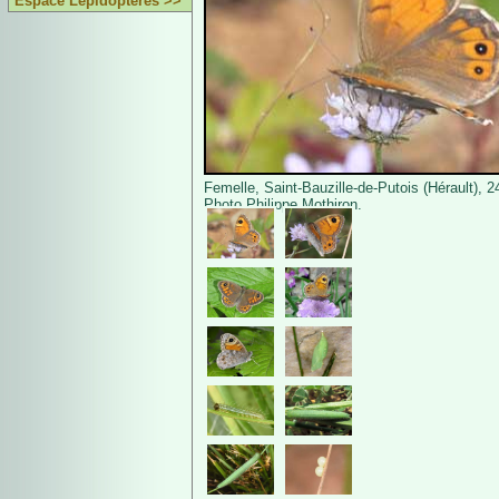
Espace Lépidoptères >>
Femelle, Saint-Bauzille-de-Putois (Hérault), 24
Photo Philippe Mothiron.