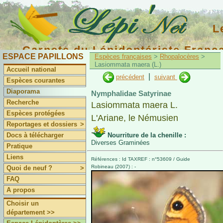
L
Carnets du Lépidoptériste Franç
ESPACE PAPILLONS
Espèces françaises
>
Rhopalocères
>
Lasiommata maera (L.)
Accueil national
|
précédent
suivant
Espèces courantes
Diaporama
Nymphalidae Satyrinae
Recherche
Lasiommata maera L.
Espèces protégées
L'Ariane, le Némusien
Reportages et dossiers
>
Docs à télécharger
Nourriture de la chenille :
Diverses Graminées
Pratique
Liens
Références : Id TAXREF : n°53609 / Guide
Robineau (2007) : -
Quoi de neuf ?
>
FAQ
A propos
Choisir un
département >>