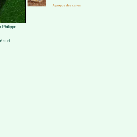
A propos des cartes
o Philippe
ié sud.