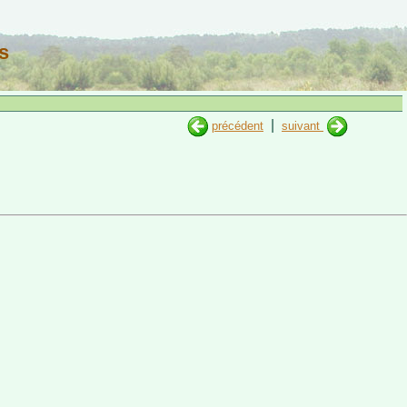
s
|
précédent
suivant