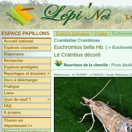
L
ESPACE PAPILLONS
Espèces françaises
>
Pyrales
> Euchromius 
Crambidae Crambinae
Accueil national
Euchromius bella Hb.
( = Euchromi
Espèces courantes
Diaporama
Le Crambus décoré
Recherche
Nourriture de la chenille :
Picris (feui
Espèces protégées
Reportages et dossiers
>
Références : Id TAXREF : n°248326 / Guide Robineau (20
Docs à télécharger
Pratique
Liens
Quoi de neuf ?
>
FAQ
A propos
Choisir un
département >>