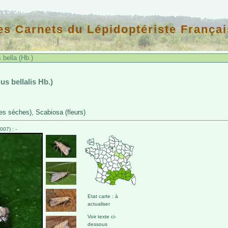
es Carnets du Lépidoptériste Françai
bella (Hb.)
us bellalis Hb.)
lles sèches), Scabiosa (fleurs)
07) : -
Etat carte : à
actualiser
Voir texte ci-
dessous