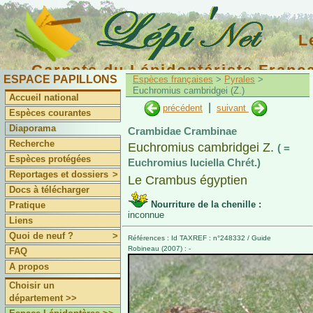
L
Carnets du Lépidoptériste Franç
ESPACE PAPILLONS
Espèces françaises
>
Pyrales
>
Euchromius cambridgei (Z.)
Accueil national
|
précédent
suivant
Espèces courantes
Diaporama
Crambidae Crambinae
Recherche
Euchromius cambridgei Z.
( =
Espèces protégées
Euchromius luciella Chrét.)
Reportages et dossiers
>
Le Crambus égyptien
Docs à télécharger
Nourriture de la chenille :
Pratique
inconnue
Liens
Quoi de neuf ?
>
Références : Id TAXREF : n°248332 / Guide
Robineau (2007) : -
FAQ
A propos
Choisir un
département >>