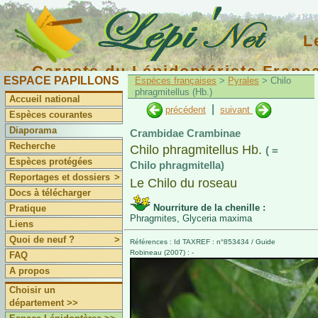
L
Carnets du Lépidoptériste Franç
ESPACE PAPILLONS
Espèces françaises
>
Pyrales
> Chilo
phragmitellus (Hb.)
Accueil national
|
précédent
suivant
Espèces courantes
Diaporama
Crambidae Crambinae
Recherche
Chilo phragmitellus Hb.
( =
Espèces protégées
Chilo phragmitella)
Reportages et dossiers
>
Le Chilo du roseau
Docs à télécharger
Nourriture de la chenille :
Pratique
Phragmites, Glyceria maxima
Liens
Quoi de neuf ?
>
Références : Id TAXREF : n°853434 / Guide
Robineau (2007) : -
FAQ
A propos
Choisir un
département >>