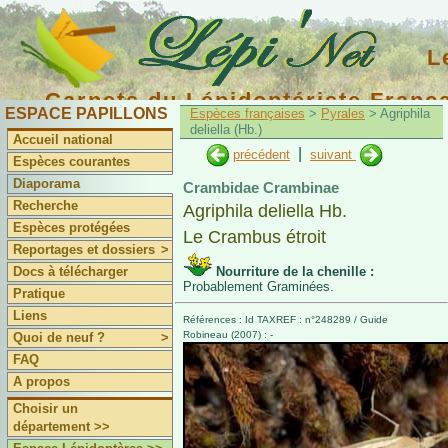
L
Carnets du Lépidoptériste Franç
ESPACE PAPILLONS
Espèces françaises
>
Pyrales
> Agriphila
deliella (Hb.)
Accueil national
|
précédent
suivant
Espèces courantes
Diaporama
Crambidae Crambinae
Recherche
Agriphila deliella Hb.
Espèces protégées
Le Crambus étroit
Reportages et dossiers
>
Docs à télécharger
Nourriture de la chenille :
Probablement Graminées.
Pratique
Liens
Références : Id TAXREF : n°248289 / Guide
Robineau (2007) : -
Quoi de neuf ?
>
FAQ
A propos
Choisir un
département >>