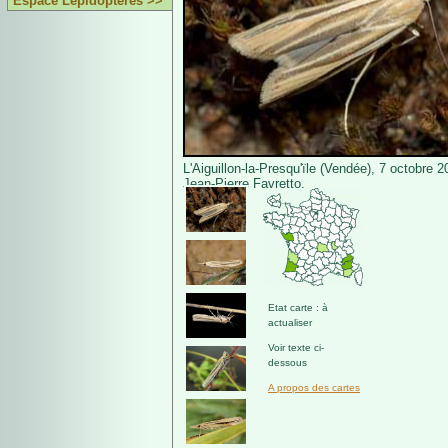
Espace Lépidoptères >>
L'Aiguillon-la-Presqu'ïle (Vendée), 7 octobre 
Jean-Pierre Favretto.
Etat carte : à
actualiser
Voir texte ci-
dessous
A propos des cartes