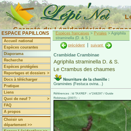
L
Carnets du Lépidoptériste Franç
ESPACE PAPILLONS
Espèces françaises
>
Pyrales
> Agriphila
straminella (D. & S.)
Accueil national
|
précédent
suivant
Espèces courantes
Diaporama
Crambidae Crambinae
Recherche
Agriphila straminella D. & S.
Espèces protégées
Le Crambus des chaumes
Reportages et dossiers
>
Docs à télécharger
Nourriture de la chenille :
Graminées (Festuca ovina...)
Pratique
Liens
Références : Id TAXREF : n°248297 / Guide
Robineau (2007) : -
Quoi de neuf ?
>
FAQ
A propos
Choisir un
département >>