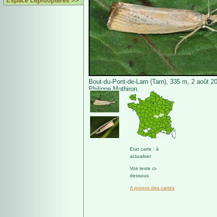
Espace Lépidoptères >>
Bout-du-Pont-de-Larn (Tarn), 335 m, 2 août 2
Philippe Mothiron.
Etat carte : à
actualiser
Voir texte ci-
dessous
A propos des cartes