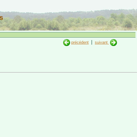
s
|
précédent
suivant