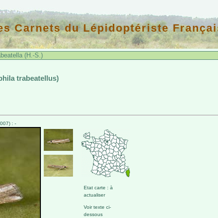
es Carnets du Lépidoptériste Françai
beatella (H.-S.)
phila trabeatellus)
07) : -
Etat carte : à
actualiser
Voir texte ci-
dessous