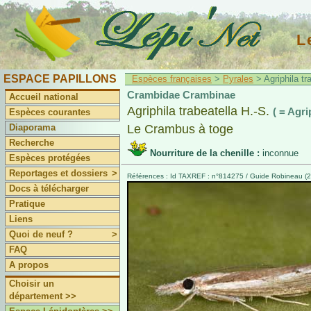
L
ESPACE PAPILLONS
Espèces françaises
>
Pyrales
> Agriphila tra
Crambidae Crambinae
Accueil national
Agriphila trabeatella H.-S.
( = Agri
Espèces courantes
Diaporama
Le Crambus à toge
Recherche
Nourriture de la chenille :
inconnue
Espèces protégées
Reportages et dossiers
>
Références : Id TAXREF : n°814275 / Guide Robineau (20
Docs à télécharger
Pratique
Liens
Quoi de neuf ?
>
FAQ
A propos
Choisir un
département >>