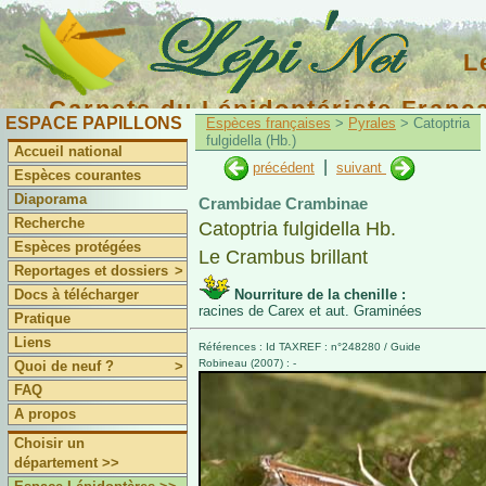
L
Carnets du Lépidoptériste Franç
ESPACE PAPILLONS
Espèces françaises
>
Pyrales
> Catoptria
fulgidella (Hb.)
Accueil national
|
précédent
suivant
Espèces courantes
Diaporama
Crambidae Crambinae
Recherche
Catoptria fulgidella Hb.
Espèces protégées
Le Crambus brillant
Reportages et dossiers
>
Docs à télécharger
Nourriture de la chenille :
racines de Carex et aut. Graminées
Pratique
Liens
Références : Id TAXREF : n°248280 / Guide
Robineau (2007) : -
Quoi de neuf ?
>
FAQ
A propos
Choisir un
département >>