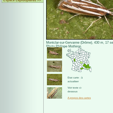
Espace Lépidoptères >>
Montclar-sur-Gervanne (Drôme), 430 m, 17 s
Photo Philippe Mothiron.
Etat carte : à
actualiser
Voir texte ci-
dessous
A propos des cartes