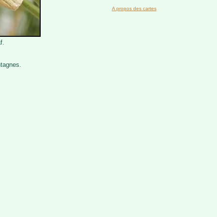
A propos des cartes
f.
tagnes.