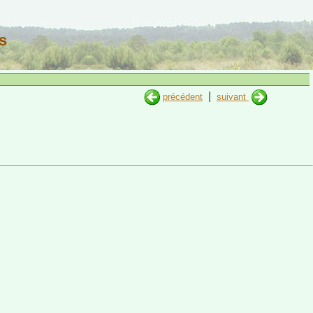
s
|
précédent
suivant