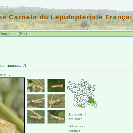
es Carnets du Lépidoptériste Françai
thargyrella (Hb.)
(ou mousses ?)
07) : -
Etat carte : à
actualiser
Voir texte ci-
dessous