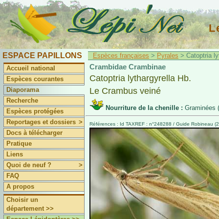
L
ESPACE PAPILLONS
Espèces françaises
>
Pyrales
> Catoptria ly
Crambidae Crambinae
Accueil national
Catoptria lythargyrella Hb.
Espèces courantes
Diaporama
Le Crambus veiné
Recherche
Nourriture de la chenille :
Graminées 
Espèces protégées
Reportages et dossiers
>
Références : Id TAXREF : n°248288 / Guide Robineau (20
Docs à télécharger
Pratique
Liens
Quoi de neuf ?
>
FAQ
A propos
Choisir un
département >>