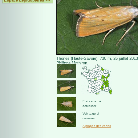
Espace Lépidoptères >>
Thônes (Haute-Savoie), 730 m, 26 juillet 201
Philippe Mothiron.
Etat carte : à
actualiser
Voir texte ci-
dessous
A propos des cartes