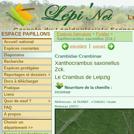
L
Carnets du Lépidoptériste Franç
ESPACE PAPILLONS
Espèces françaises
>
Pyrales
>
Xanthocrambus saxonellus (Zck.)
Accueil national
|
précédent
suivant
Espèces courantes
Diaporama
Crambidae Crambinae
Recherche
Xanthocrambus saxonellus
Espèces protégées
Zck.
Reportages et dossiers
>
Le Crambus de Leipzig
Docs à télécharger
Nourriture de la chenille :
Pratique
inconnue
Liens
Quoi de neuf ?
>
Références : Id TAXREF : n°248261 / Guide
Robineau (2007) : -
FAQ
A propos
Choisir un
département >>