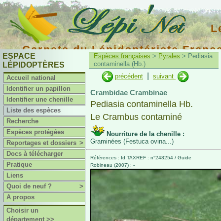
L
Carnets du Lépidoptériste Franç
ESPACE
Espèces françaises
>
Pyrales
> Pediasia
contaminella (Hb.)
LÉPIDOPTÈRES
|
précédent
suivant
Accueil national
Identifier un papillon
Crambidae Crambinae
Identifier une chenille
Pediasia contaminella Hb.
Liste des espèces
Le Crambus contaminé
Recherche
Espèces protégées
Nourriture de la chenille :
Graminées (Festuca ovina...)
Reportages et dossiers
>
Docs à télécharger
Références : Id TAXREF : n°248254 / Guide
Pratique
Robineau (2007) : -
Liens
Quoi de neuf ?
>
A propos
Choisir un
département >>