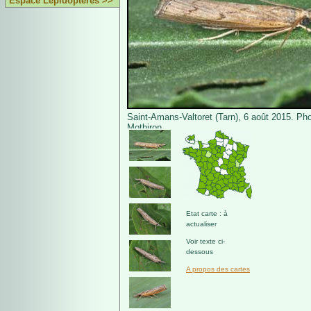
Espace Lépidoptères >>
Saint-Amans-Valtoret (Tarn), 6 août 2015. Pho
Mothiron.
Etat carte : à
actualiser
Voir texte ci-
dessous
A propos des cartes