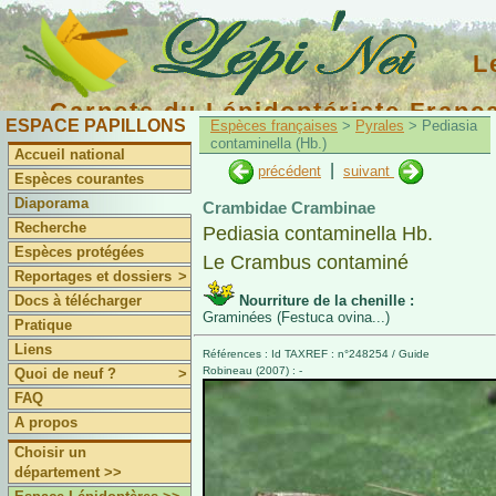
L
Carnets du Lépidoptériste Franç
ESPACE PAPILLONS
Espèces françaises
>
Pyrales
> Pediasia
contaminella (Hb.)
Accueil national
|
précédent
suivant
Espèces courantes
Diaporama
Crambidae Crambinae
Recherche
Pediasia contaminella Hb.
Espèces protégées
Le Crambus contaminé
Reportages et dossiers
>
Docs à télécharger
Nourriture de la chenille :
Graminées (Festuca ovina...)
Pratique
Liens
Références : Id TAXREF : n°248254 / Guide
Robineau (2007) : -
Quoi de neuf ?
>
FAQ
A propos
Choisir un
département >>