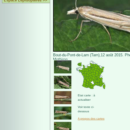
Espace Lépidoptères >>
Bout-du-Pont-de-Larn (Tarn),12 août 2015. Ph
Mothiron.
Etat carte : à
actualiser
Voir texte ci-
dessous
A propos des cartes