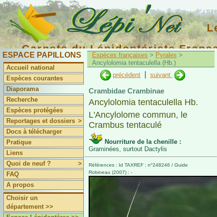
L
Carnets du Lépidoptériste Franç
ESPACE PAPILLONS
Espèces françaises
>
Pyrales
>
Ancylolomia tentaculella (Hb.)
Accueil national
|
précédent
suivant
Espèces courantes
Diaporama
Crambidae Crambinae
Recherche
Ancylolomia tentaculella Hb.
Espèces protégées
L'Ancylolome commun, le
Reportages et dossiers
>
Crambus tentaculé
Docs à télécharger
Nourriture de la chenille :
Pratique
Graminées, surtout Dactylis
Liens
Quoi de neuf ?
>
Références : Id TAXREF : n°248246 / Guide
Robineau (2007) : -
FAQ
A propos
Choisir un
département >>