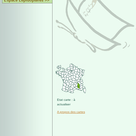
Espace Lépidoptères >>
Etat carte : à
actualiser
A propos des cartes