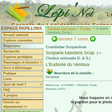
L
Carnets du Lépidoptériste Franç
ESPACE PAPILLONS
Espèces françaises
>
Pyrales
> Scoparia
luteolaris (Scop.)
Accueil national
|
précédent
suivant
Espèces courantes
Diaporama
Crambidae Scopariinae
Recherche
Scoparia luteolaris Scop.
( =
Espèces protégées
Cholius ochrealis D. & S.)
Reportages et dossiers
>
L'Eudorée du Ventoux
Docs à télécharger
Nourriture de la chenille :
Pratique
Inconnue
Liens
Quoi de neuf ?
>
Références : Id TAXREF : n°941043 / Guide
Robineau (2007) : -
FAQ
A propos
Choisir un
département >>