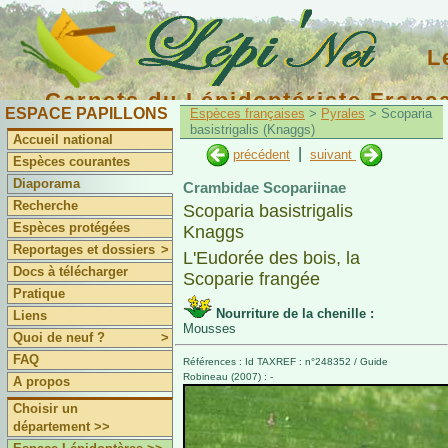
L
Carnets du Lépidoptériste Franç
ESPACE PAPILLONS
Espèces françaises
>
Pyrales
> Scoparia
basistrigalis (Knaggs)
Accueil national
|
précédent
suivant
Espèces courantes
Diaporama
Crambidae Scopariinae
Recherche
Scoparia basistrigalis
Espèces protégées
Knaggs
Reportages et dossiers
>
L'Eudorée des bois, la
Docs à télécharger
Scoparie frangée
Pratique
Nourriture de la chenille :
Liens
Mousses
Quoi de neuf ?
>
FAQ
Références : Id TAXREF : n°248352 / Guide
Robineau (2007) : -
A propos
Choisir un
département >>