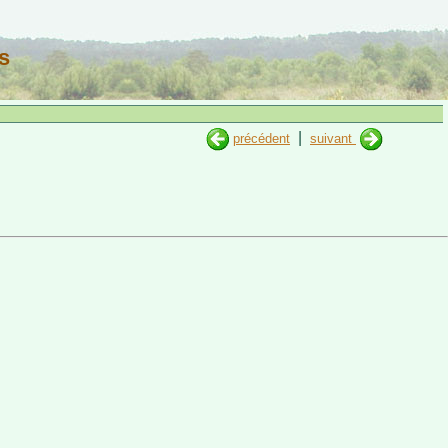
s
|
précédent
suivant