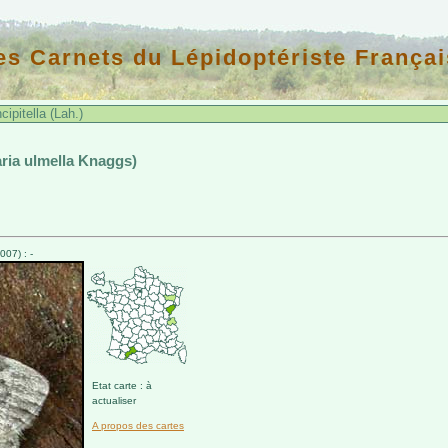
es Carnets du Lépidoptériste Françai
ipitella (Lah.)
aria ulmella Knaggs)
07) : -
Etat carte : à
actualiser
A propos des cartes