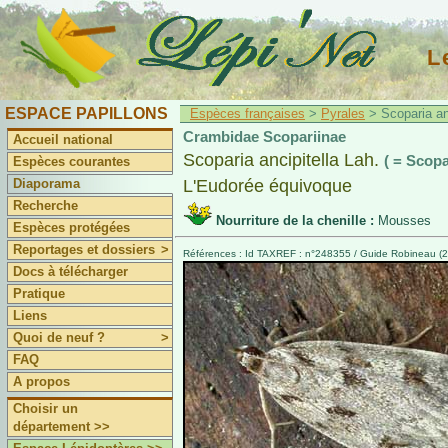
L
ESPACE PAPILLONS
Espèces françaises
>
Pyrales
> Scoparia anc
Crambidae Scopariinae
Accueil national
Scoparia ancipitella Lah.
( = Scop
Espèces courantes
Diaporama
L'Eudorée équivoque
Recherche
Nourriture de la chenille :
Mousses
Espèces protégées
Reportages et dossiers
>
Références : Id TAXREF : n°248355 / Guide Robineau (20
Docs à télécharger
Pratique
Liens
Quoi de neuf ?
>
FAQ
A propos
Choisir un
département >>