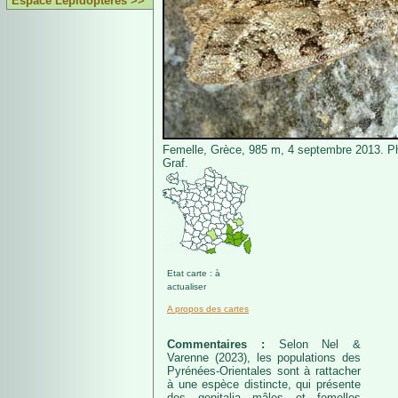
Espace Lépidoptères >>
Femelle, Grèce, 985 m, 4 septembre 2013. P
Graf.
Etat carte : à
actualiser
A propos des cartes
Commentaires :
Selon Nel &
Varenne (2023), les populations des
Pyrénées-Orientales sont à rattacher
à une espèce distincte, qui présente
des genitalia mâles et femelles