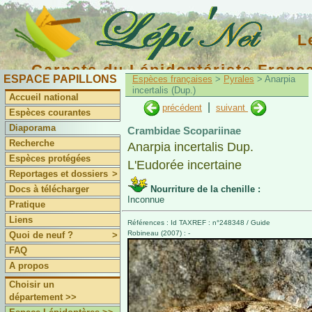
L
Carnets du Lépidoptériste Franç
ESPACE PAPILLONS
Espèces françaises
>
Pyrales
> Anarpia
incertalis (Dup.)
Accueil national
|
précédent
suivant
Espèces courantes
Diaporama
Crambidae Scopariinae
Recherche
Anarpia incertalis Dup.
Espèces protégées
L'Eudorée incertaine
Reportages et dossiers
>
Docs à télécharger
Nourriture de la chenille :
Inconnue
Pratique
Liens
Références : Id TAXREF : n°248348 / Guide
Robineau (2007) : -
Quoi de neuf ?
>
FAQ
A propos
Choisir un
département >>