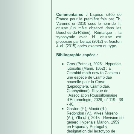
Commentaires :
Espèce citée de
France pour la première fois par Th.
Varenne en 2010 sous le nom de H.
cruzae (un mâle observé dans les
Bouches-du-Rhône). Remarque : la
synonymie avec H. cruzae est
proposée par Leraut (2012) et Gaston
& al. (2015) après examen du type.
Bibliographie espèce :
Gros (Patrick), 2026.- Hyperlais
lutosalis (Mann, 1862) : a
Crambid moth new to Corsica /
une espèce de Crambidae
nouvelle pour la Corse
(Lepidoptera, Crambidae,
Glaphyriinae). Revue de
l’Association Roussillonnaise
d’Entomologie, 2026, n° 119 : 38
- 40.
Gaston (F.), Macià (R.),
Redondon (V.), Vives Moreno
(A.), Ylla (J.), 2015.- Revision del
genero Hyperlais Marion, 1959
en Espana y Portugal y
designation del lectotypo de