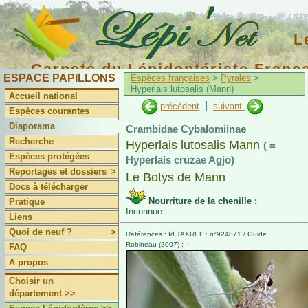
L
Carnets du Lépidoptériste Franç
ESPACE PAPILLONS
Espèces françaises
>
Pyrales
>
Hyperlais lutosalis (Mann)
Accueil national
|
précédent
suivant
Espèces courantes
Diaporama
Crambidae Cybalomiinae
Recherche
Hyperlais lutosalis Mann
( =
Espèces protégées
Hyperlais cruzae Agjo)
Reportages et dossiers
>
Le Botys de Mann
Docs à télécharger
Nourriture de la chenille :
Pratique
Inconnue
Liens
Quoi de neuf ?
>
Références : Id TAXREF : n°924871 / Guide
Robineau (2007) : -
FAQ
A propos
Choisir un
département >>