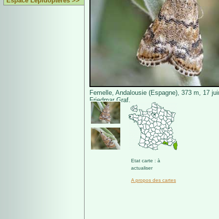
Espace Lépidoptères >>
Femelle, Andalousie (Espagne), 373 m, 17 ju
Friedmar Graf.
Etat carte : à
actualiser
A propos des cartes