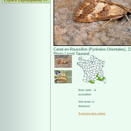
Espace Lépidoptères >>
Canet-en-Roussillon (Pyrénées-Orientales), 2
Photo Lionel Taurand.
Etat carte : à
actualiser
Voir texte ci-
dessous
A propos des cartes