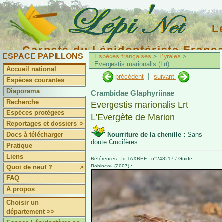
L
Carnets du Lépidoptériste Franç
ESPACE PAPILLONS
Espèces françaises
>
Pyrales
>
Evergestis marionalis (Lrt)
Accueil national
|
précédent
suivant
Espèces courantes
Diaporama
Crambidae Glaphyriinae
Recherche
Evergestis marionalis Lrt
Espèces protégées
L'Evergète de Marion
Reportages et dossiers
>
Docs à télécharger
Nourriture de la chenille :
Sans
doute Crucifères
Pratique
Liens
Références : Id TAXREF : n°248217 / Guide
Robineau (2007) : -
Quoi de neuf ?
>
FAQ
A propos
Choisir un
département >>