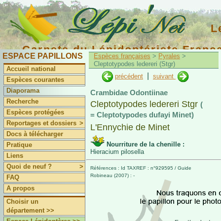
L
Carnets du Lépidoptériste Franç
ESPACE PAPILLONS
Espèces françaises
>
Pyrales
>
Cleptotypodes ledereri (Stgr)
Accueil national
|
précédent
suivant
Espèces courantes
Diaporama
Crambidae Odontiinae
Recherche
Cleptotypodes ledereri Stgr
(
Espèces protégées
= Cleptotypodes dufayi Minet)
Reportages et dossiers
>
L'Ennychie de Minet
Docs à télécharger
Nourriture de la chenille :
Pratique
Hieracium pilosella
Liens
Quoi de neuf ?
>
Références : Id TAXREF : n°929595 / Guide
Robineau (2007) : -
FAQ
A propos
Choisir un
département >>