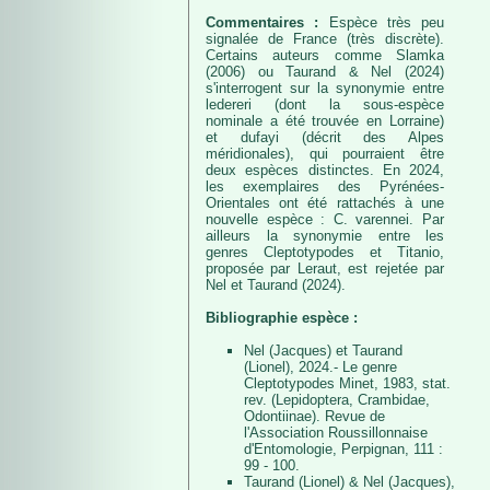
Commentaires :
Espèce très peu
signalée de France (très discrète).
Certains auteurs comme Slamka
(2006) ou Taurand & Nel (2024)
s'interrogent sur la synonymie entre
ledereri (dont la sous-espèce
nominale a été trouvée en Lorraine)
et dufayi (décrit des Alpes
méridionales), qui pourraient être
deux espèces distinctes. En 2024,
les exemplaires des Pyrénées-
Orientales ont été rattachés à une
nouvelle espèce : C. varennei. Par
ailleurs la synonymie entre les
genres Cleptotypodes et Titanio,
proposée par Leraut, est rejetée par
Nel et Taurand (2024).
Bibliographie espèce :
Nel (Jacques) et Taurand
(Lionel), 2024.- Le genre
Cleptotypodes Minet, 1983, stat.
rev. (Lepidoptera, Crambidae,
Odontiinae). Revue de
l'Association Roussillonnaise
d'Entomologie, Perpignan, 111 :
99 - 100.
Taurand (Lionel) & Nel (Jacques),