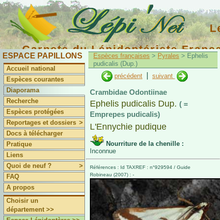
L
Carnets du Lépidoptériste Franç
ESPACE PAPILLONS
Espèces françaises
>
Pyrales
> Ephelis
pudicalis (Dup.)
Accueil national
|
précédent
suivant
Espèces courantes
Diaporama
Crambidae Odontiinae
Recherche
Ephelis pudicalis Dup.
( =
Espèces protégées
Emprepes pudicalis)
Reportages et dossiers
>
L'Ennychie pudique
Docs à télécharger
Nourriture de la chenille :
Pratique
Inconnue
Liens
Quoi de neuf ?
>
Références : Id TAXREF : n°929594 / Guide
Robineau (2007) : -
FAQ
A propos
Choisir un
département >>