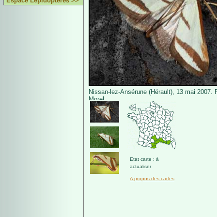
Espace Lépidoptères >>
Nissan-lez-Ansérune (Hérault), 13 mai 2007. 
Morel.
Etat carte : à
actualiser
A propos des cartes