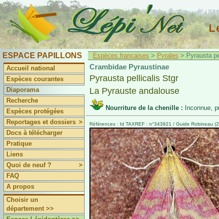
L
ESPACE PAPILLONS
Espèces françaises
>
Pyrales
> Pyrausta pel
Crambidae Pyraustinae
Accueil national
Pyrausta pellicalis Stgr
Espèces courantes
Diaporama
La Pyrauste andalouse
Recherche
Nourriture de la chenille :
Inconnue, p
Espèces protégées
Reportages et dossiers
>
Références : Id TAXREF : n°343921 / Guide Robineau (20
Docs à télécharger
Pratique
Liens
Quoi de neuf ?
>
FAQ
A propos
Choisir un
département >>