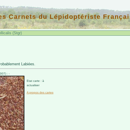
es Carnets du Lépidoptériste Françai
licalis (Stgr)
robablement Labiées.
07) : -
Etat carte : à
actualiser
A propos des cartes