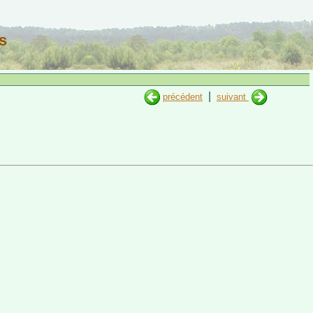
s
|
précédent
suivant