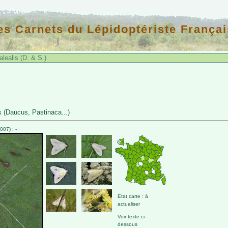
es Carnets du Lépidoptériste Françai
lealis (D. & S.)
s (Daucus, Pastinaca...)
07) : -
Etat carte : à
actualiser
Voir texte ci-
dessous