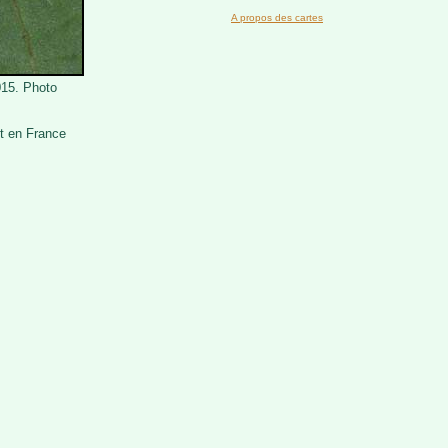
A propos des cartes
015. Photo
t en France