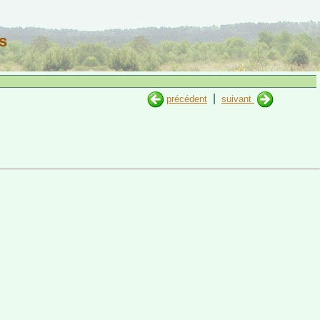
s
|
précédent
suivant