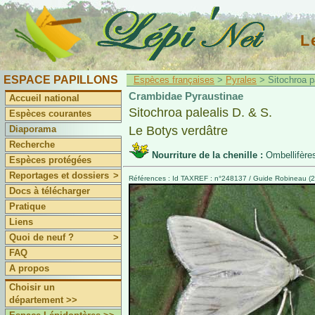
L
ESPACE PAPILLONS
Espèces françaises
>
Pyrales
> Sitochroa pa
Crambidae Pyraustinae
Accueil national
Sitochroa palealis D. & S.
Espèces courantes
Diaporama
Le Botys verdâtre
Recherche
Nourriture de la chenille :
Ombellifère
Espèces protégées
Reportages et dossiers
>
Références : Id TAXREF : n°248137 / Guide Robineau (20
Docs à télécharger
Pratique
Liens
Quoi de neuf ?
>
FAQ
A propos
Choisir un
département >>