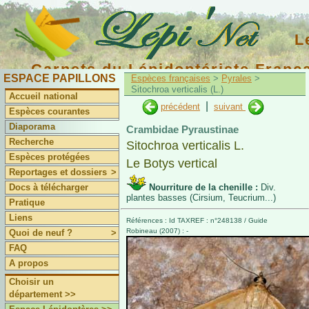
L
Carnets du Lépidoptériste Franç
ESPACE PAPILLONS
Espèces françaises
>
Pyrales
>
Sitochroa verticalis (L.)
Accueil national
|
précédent
suivant
Espèces courantes
Diaporama
Crambidae Pyraustinae
Recherche
Sitochroa verticalis L.
Espèces protégées
Le Botys vertical
Reportages et dossiers
>
Docs à télécharger
Nourriture de la chenille :
Div.
plantes basses (Cirsium, Teucrium...)
Pratique
Liens
Références : Id TAXREF : n°248138 / Guide
Robineau (2007) : -
Quoi de neuf ?
>
FAQ
A propos
Choisir un
département >>