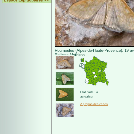
Espace Lépidoptères >>
Roumoules (Alpes-de-Haute-Provence), 19 avr
Philippe Mothiron.
Etat carte : à
actualiser
A propos des cartes