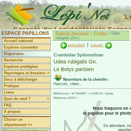
L
Carnets du Lépidoptériste Franç
ESPACE PAPILLONS
Espèces françaises
>
Pyrales
> Udea
rubigalis (Gn.)
Accueil national
|
précédent
suivant
Espèces courantes
Diaporama
Crambidae Spilomelinae
Recherche
Udea rubigalis Gn.
Espèces protégées
Le Botys parisien
Reportages et dossiers
>
Docs à télécharger
Nourriture de la chenille :
Haricots, céleri...
Pratique
Liens
Références : Id TAXREF : n°248174 / Guide
Robineau (2007) : -
Quoi de neuf ?
>
FAQ
A propos
Choisir un
département >>