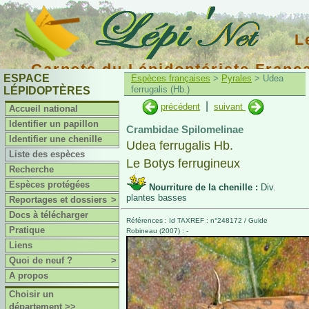
L
Carnets du Lépidoptériste Franç
ESPACE
Espèces françaises
>
Pyrales
> Udea
ferrugalis (Hb.)
LÉPIDOPTÈRES
|
précédent
suivant
Accueil national
Identifier un papillon
Crambidae Spilomelinae
Identifier une chenille
Udea ferrugalis Hb.
Liste des espèces
Le Botys ferrugineux
Recherche
Espèces protégées
Nourriture de la chenille :
Div.
plantes basses
Reportages et dossiers
>
Docs à télécharger
Références : Id TAXREF : n°248172 / Guide
Pratique
Robineau (2007) : -
Liens
Quoi de neuf ?
>
A propos
Choisir un
département >>