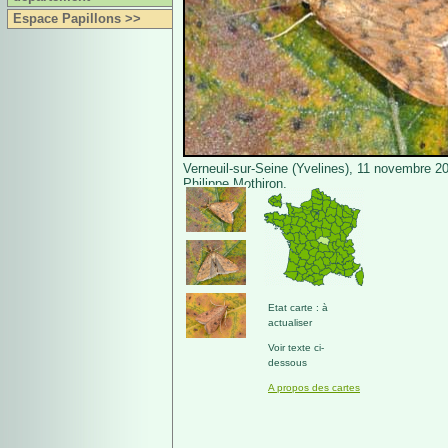
Espace Papillons >>
Verneuil-sur-Seine (Yvelines), 11 novembre 2
Philippe Mothiron.
Etat carte : à
actualiser
Voir texte ci-
dessous
A propos des cartes