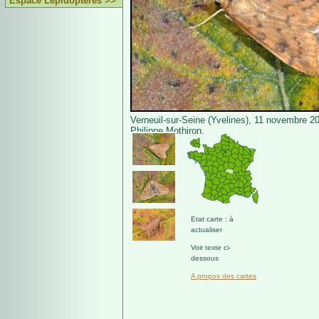
Espace Lépidoptères >>
Verneuil-sur-Seine (Yvelines), 11 novembre 2
Philippe Mothiron.
Etat carte : à
actualiser
Voir texte ci-
dessous
A propos des cartes