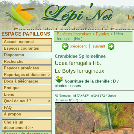
L
Carnets du Lépidoptériste Franç
ESPACE PAPILLONS
Espèces françaises
>
Pyrales
> Udea
ferrugalis (Hb.)
Accueil national
|
précédent
suivant
Espèces courantes
Diaporama
Crambidae Spilomelinae
Recherche
Udea ferrugalis Hb.
Espèces protégées
Le Botys ferrugineux
Reportages et dossiers
>
Docs à télécharger
Nourriture de la chenille :
Div.
plantes basses
Pratique
Liens
Références : Id TAXREF : n°248172 / Guide
Robineau (2007) : -
Quoi de neuf ?
>
FAQ
A propos
Choisir un
département >>