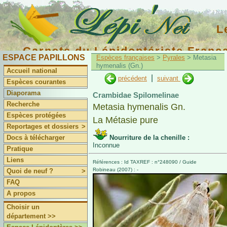
L
Carnets du Lépidoptériste Franç
ESPACE PAPILLONS
Espèces françaises
>
Pyrales
> Metasia
hymenalis (Gn.)
Accueil national
|
précédent
suivant
Espèces courantes
Diaporama
Crambidae Spilomelinae
Recherche
Metasia hymenalis Gn.
Espèces protégées
La Métasie pure
Reportages et dossiers
>
Docs à télécharger
Nourriture de la chenille :
Inconnue
Pratique
Liens
Références : Id TAXREF : n°248090 / Guide
Robineau (2007) : -
Quoi de neuf ?
>
FAQ
A propos
Choisir un
département >>